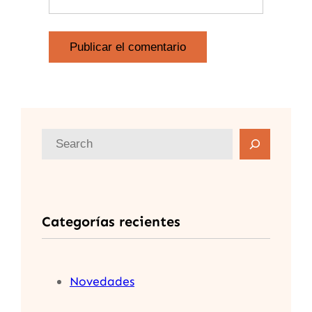
B
u
s
c
Categorías recientes
a
r
Novedades