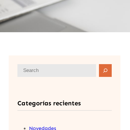
B
u
s
c
Categorías recientes
a
r
Novedades